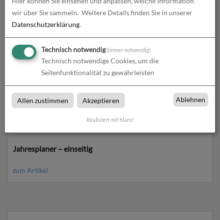
Hier können Sie einsehen und anpassen, welche Information
3-Monatskalender für das Folgejahr
wir über Sie sammeln.
Weitere Details finden Sie in unserer
Datenschutzerklärung
.
zum Artikel
Technisch notwendig
(immer notwendig)
Technisch notwendige Cookies, um die
Seitenfunktionalität zu gewährleisten
Ablehnen
Allen zustimmen
Akzeptieren
Realisiert mit Klaro!
Jahresplaner – einseitig
zum Artikel