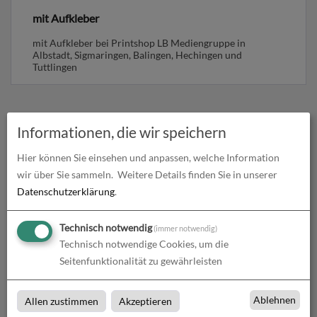
mit Aufkleber
mit Aufkleber bei Printshop LB Mediengruppe in
Albstadt, Sigmaringen, Balingen, Hechingen und
Tuttlingen
Informationen, die wir speichern
Produkte in
VR Cardboard
Hier können Sie einsehen und anpassen, welche Information
wir über Sie sammeln.
Weitere Details finden Sie in unserer
Datenschutzerklärung
.
Technisch notwendig
(immer notwendig)
Technisch notwendige Cookies, um die
Seitenfunktionalität zu gewährleisten
Ablehnen
Allen zustimmen
Akzeptieren