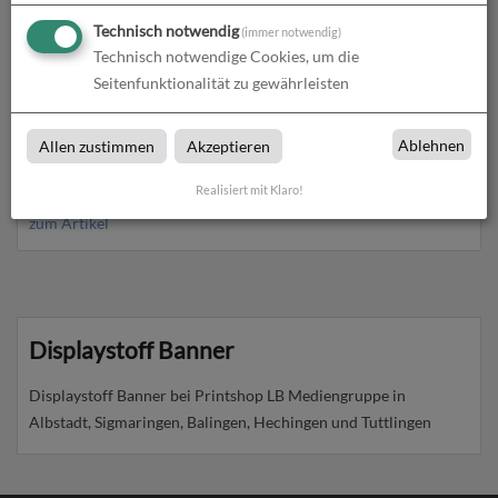
Technisch notwendig
(immer notwendig)
Technisch notwendige Cookies, um die
Seitenfunktionalität zu gewährleisten
Ablehnen
Allen zustimmen
Akzeptieren
Displaystoff Banner | individuelle Größe | einseitig
Realisiert mit Klaro!
bedruckt
zum Artikel
Displaystoff Banner
Displaystoff Banner bei Printshop LB Mediengruppe in
Albstadt, Sigmaringen, Balingen, Hechingen und Tuttlingen