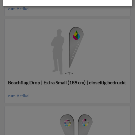
bedruckt
zum Artikel
Beachflag Drop | Extra Small (189 cm) | einseitig bedruckt
zum Artikel