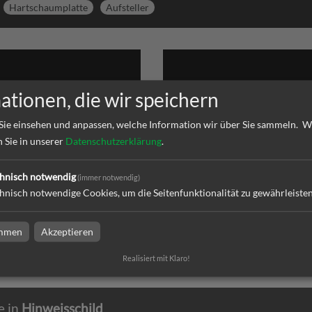
Hartschaumplatte
Aufsteller
ationen, die wir speichern
Sie einsehen und anpassen, welche Information wir über Sie sammeln.
W
n Sie in unserer
Datenschutzerklärung
.
aumplatte
Aufsteller
hnisch notwendig
(immer notwendig)
hnisch notwendige Cookies, um die Seitenfunktionalität zu gewährleiste
platte bei Printshop LB
Aufsteller bei Printshop LB Mediengrupp
pe in Albstadt, Sigmaringen,
Albstadt, Sigmaringen, Balingen, Hechi
Hechingen und Tuttlingen
Tuttlingen
immen
Akzeptieren
Realisiert mit Klaro!
e in
Hinweisschild