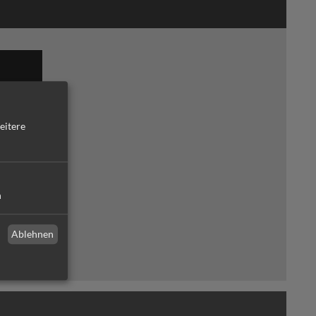
eitere
n
e in
ngen und
Ablehnen