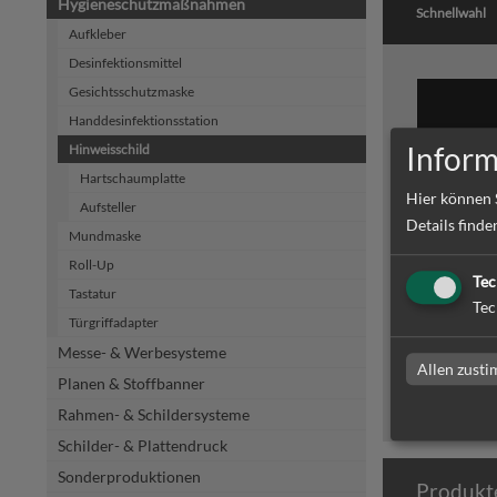
Hygieneschutzmaßnahmen
Schnellwahl
Aufkleber
Desinfektionsmittel
Gesichtsschutzmaske
Handdesinfektionsstation
Inform
Hinweisschild
Hartschaumplatte
Hier können 
Aufsteller
Details finde
Mundmaske
Hartsch
Roll-Up
Tec
Tastatur
Tec
Hartschaum
Türgriffadapter
Mediengrup
Balingen, 
Messe- & Werbesysteme
Allen zust
Planen & Stoffbanner
Rahmen- & Schildersysteme
Schilder- & Plattendruck
Sonderproduktionen
Produkt